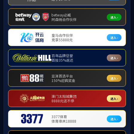
文学》将于
2016
年
12
月
16
—
18
日
主办国际学术研
揭示文学创作、文化形塑与社会现实之间的互动
势。此次会议由永利集团88304官网承办。现将
会议地点：
永利官网
联系人：
王骁，王璐
电话：
025-58099463
，
025-58099461
电子邮箱：
hhuwyky@163.com
会议主要议题包括但不限于：
1
、文学与物质文化再现