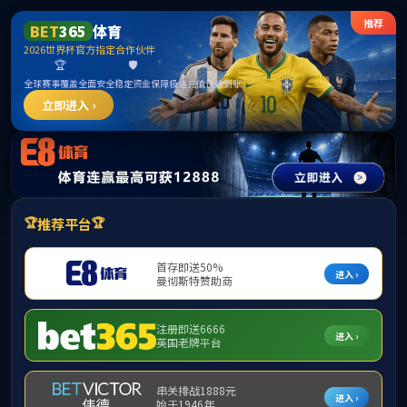
中国·永利集团88304(股份)有限公司-官方网站
学科科研
首页
学科科研
基本情况
学术活动
工作通知
学术报告
学术活动
2017年永利集团88304
学术成果
学术报告：社会及公共话语
杨荣华副教授参加“全国大
管理规定
关于举办首届研究生“学海