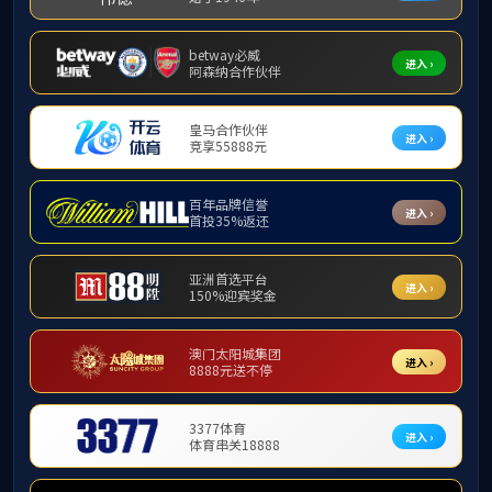
每页
14
记录
版权所有：中国·永利集团88
地址：江苏省南京市佛城西路8号 邮编：